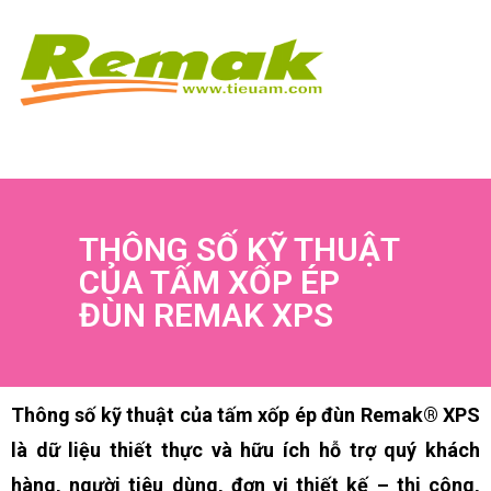
THÔNG SỐ KỸ THUẬT
CỦA TẤM XỐP ÉP
ĐÙN REMAK XPS
Thông số kỹ thuật của tấm xốp ép đùn Remak® XPS
là dữ liệu thiết thực và hữu ích hỗ trợ quý khách
hàng, người tiêu dùng, đơn vị thiết kế – thi công,