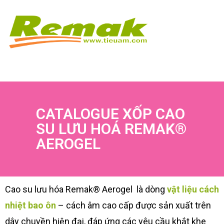
CATALOGUE XỐP CAO
SU LƯU HOÁ REMAK®
AEROGEL
Cao su lưu hóa Remak® Aerogel là dòng
vật liệu cách
nhiệt bao ôn
– cách âm cao cấp được sản xuất trên
dây chuyền hiện đại, đáp ứng các yêu cầu khắt khe