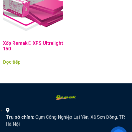
Xốp Remak® XPS Ultralight
150
Đọc tiếp
Trụ sở chính:
Cụm Công Nghiệp Lại Yên, Xã Sơn Đồng, TP.
Hà Nội