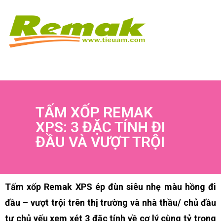
TẤM XỐP REMAK
XPS: 3 ĐẶC TÍNH ĐI
ĐẦU VÀ VƯỢT TRỘI
Tấm xốp Remak XPS ép đùn siêu nhẹ màu hồng đi
đầu – vượt trội trên thị trường và nhà thầu/ chủ đầu
tư chủ yếu xem xét 3 đặc tính về cơ lý cùng tỷ trọng