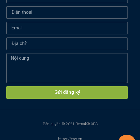
Xin chào! Em là chuyên
viên tư vấn của Remak
Gửi đăng ký
Bản quyền © 2021 Remak® XPS
+
https://xps.vn