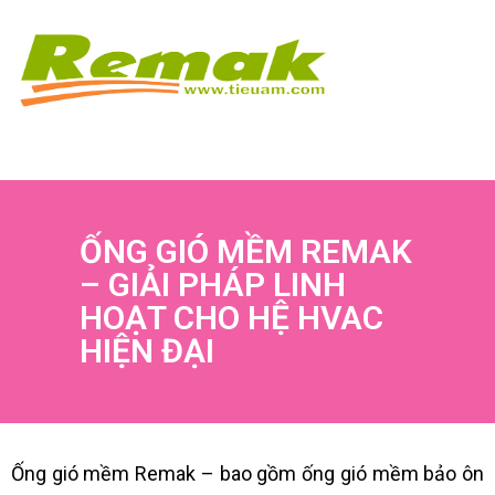
ỐNG GIÓ MỀM REMAK
– GIẢI PHÁP LINH
HOẠT CHO HỆ HVAC
HIỆN ĐẠI
Ống gió mềm Remak – bao gồm ống gió mềm bảo ôn