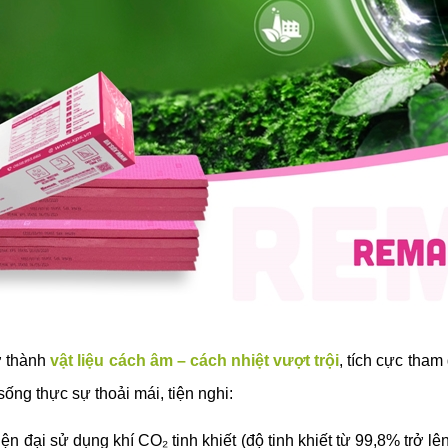
ở thành
vật liệu cách âm – cách nhiệt vượt trội
, tích cực tham
ống thực sự thoải mái, tiện nghi:
 đại sử dụng khí CO₂ tinh khiết (độ tinh khiết từ 99,8% trở l