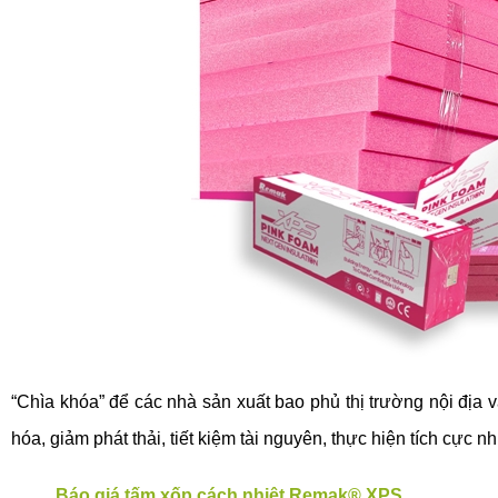
“Chìa khóa” để các nhà sản xuất bao phủ thị trường nội địa 
hóa, giảm phát thải, tiết kiệm tài nguyên, thực hiện tích cực 
Báo giá tấm xốp cách nhiệt Remak® XPS