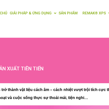
 CHỦ
GIẢI PHÁP & ỨNG DỤNG
SẢN PHẨM
REMAK® XPS
ẢN XUẤT TIÊN TIẾN
rở thành vật liệu cách âm – cách nhiệt vượt trội tích cực t
hoạt và cuộc sống thực sự thoải mái, tiện nghi…