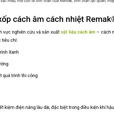
sắc màu, mà còn là tinh thần của Remak, tinh thần lạc quan, m
 xốp cách âm cách nhiệt Rema
nh vực nghiên cứu và sản xuất
vật liệu cách âm
– cách n
tiêu chí:
rình Xanh
rường
t quá trình thi công
t kiệm điện năng lâu dài, đặc biệt trong điều kiện khí hậ