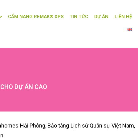
CẨM NANG REMAK® XPS
TIN TỨC
DỰ ÁN
LIÊN HỆ
 CHO DỰ ÁN CAO
Vinhomes Hải Phòng, Bảo tàng Lịch sử Quân sự Việt Nam,
n.