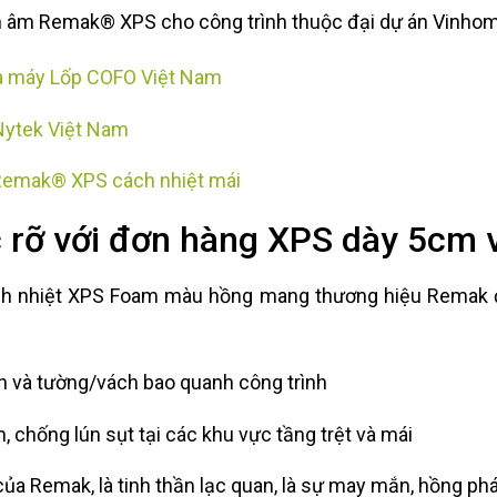
ch âm Remak® XPS cho công trình thuộc đại dự án Vinho
à máy Lốp COFO Việt Nam
Nytek Việt Nam
Remak® XPS cách nhiệt mái
 rỡ với đơn hàng XPS dày 5cm
ách nhiệt XPS Foam màu hồng mang thương hiệu Remak đ
n và tường/vách bao quanh công trình
chống lún sụt tại các khu vực tầng trệt và mái
của Remak, là tinh thần lạc quan, là sự may mắn, hồng p