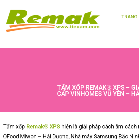
TRANG
TẤM XỐP REMAK® XPS – GI
CẤP VINHOMES VŨ YÊN – H
Tấm xốp
Remak® XPS
hiện là giải pháp cách âm cách
OFood Miwon – Hải Dương, Nhà máy Samsung Bắc Ninh