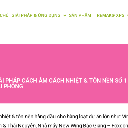
 CHỦ
GIẢI PHÁP & ỨNG DỤNG
SẢN PHẨM
REMAK® XPS
ẢI PHÁP CÁCH ÂM CÁCH NHIỆT & TÔN NỀN SỐ 1
ẢI PHÒNG
 nhiệt & tôn nền hàng đầu cho hàng loạt dự án lớn như: 
 & Thái Nguyên, Nhà máy New Wing Bắc Giang – Foxcon