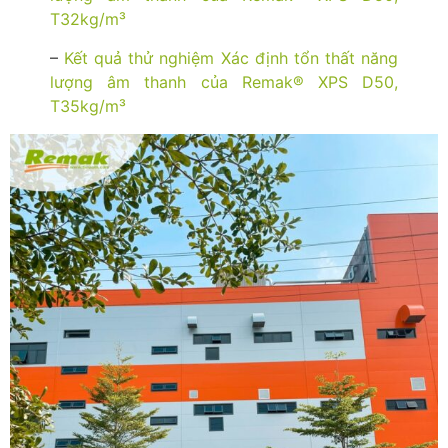
T32kg/m³
–
Kết quả thử nghiệm Xác định tổn thất năng
lượng âm thanh của Remak® XPS D50,
T35kg/m³