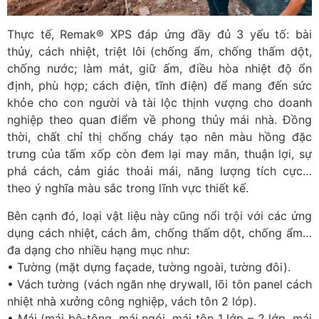
Thực tế, Remak® XPS đáp ứng đầy đủ 3 yếu tố: bài
thủy, cách nhiệt, triệt lôi (chống ẩm, chống thấm dột,
chống nước; làm mát, giữ ấm, điều hòa nhiệt độ ổn
định, phù hợp; cách điện, tĩnh điện) để mang đến sức
khỏe cho con người và tài lộc thịnh vượng cho doanh
nghiệp theo quan điểm về phong thủy mái nhà. Đồng
thời, chất chỉ thị chống cháy tạo nên màu hồng đặc
trưng của tấm xốp còn đem lại may mắn, thuận lợi, sự
phá cách, cảm giác thoải mái, năng lượng tích cực…
theo ý nghĩa màu sắc trong lĩnh vực thiết kế.
Bên cạnh đó, loại vật liệu này cũng nổi trội với các ứng
dụng cách nhiệt, cách âm, chống thấm dột, chống ẩm…
đa dạng cho nhiều hạng mục như:
• Tường (mặt dựng façade, tường ngoài, tường đôi).
• Vách tường (vách ngăn nhẹ drywall, lõi tôn panel cách
nhiệt nhà xưởng công nghiệp, vách tôn 2 lớp).
• Mái (mái bê-tông, mái ngói, mái tôn 1 lớp – 2 lớp, mái