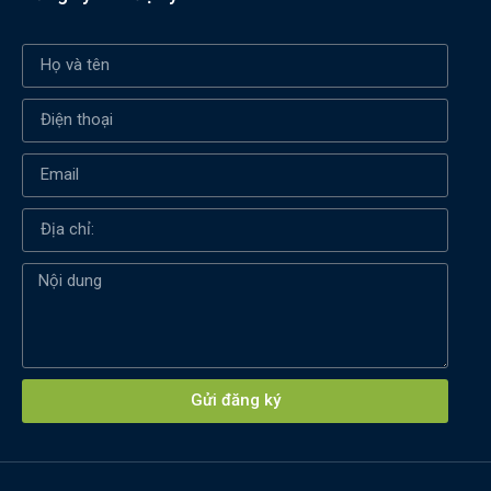
Xin chào! Em là chuyên
viên tư vấn của Remak
Gửi đăng ký