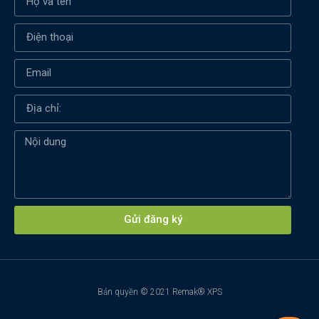
Xin chào! Em là chuyên
viên tư vấn của Remak
Gửi đăng ký
Bản quyền © 2021 Remak® XPS
+