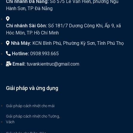
Chi nhánh Đà Nẵng:
Số 575 Lê Văn Hiến, phường Ngũ
Hành Sơn, TP Đà Nẵng
Chi nhánh Sài Gòn:
Số 181/7 Dương Công Khi, Ấp 9, xã
Hóc Môn, TP. Hồ Chí Minh
Nhà Máy:
KCN Bình Phú, Phường Kỳ Sơn, Tỉnh Phú Thọ
Hotline:
0938.993.665
Email:
tuvankientruc@gmail.com
Giải pháp và ứng dụng
Giải pháp cách nhiệt cho mái
Giải pháp cách nhiệt cho Tường,
Vách