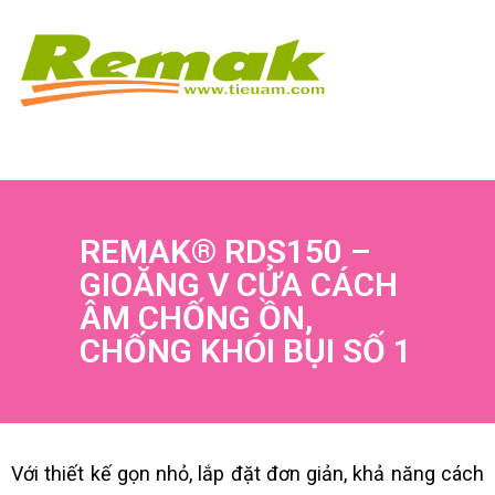
REMAK® RDS150 –
GIOĂNG V CỬA CÁCH
ÂM CHỐNG ỒN,
CHỐNG KHÓI BỤI SỐ 1
Với thiết kế gọn nhỏ, lắp đặt đơn giản, khả năng cách