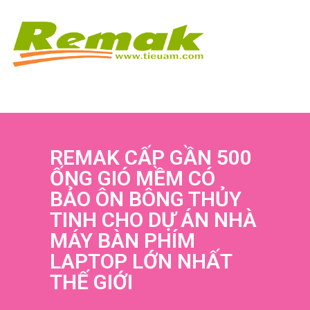
REMAK CẤP GẦN 500
ỐNG GIÓ MỀM CÓ
BẢO ÔN BÔNG THỦY
TINH CHO DỰ ÁN NHÀ
MÁY BÀN PHÍM
LAPTOP LỚN NHẤT
THẾ GIỚI