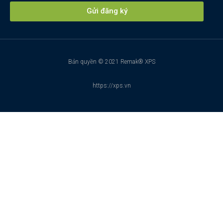
Gửi đăng ký
Bản quyền © 2021 Remak® XPS
https://xps.vn