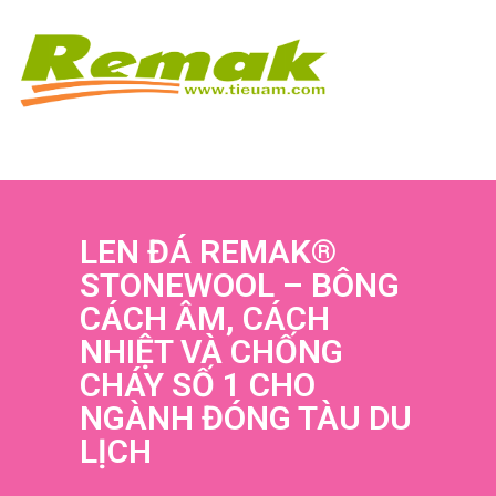
LEN ĐÁ REMAK®
STONEWOOL – BÔNG
CÁCH ÂM, CÁCH
NHIỆT VÀ CHỐNG
CHÁY SỐ 1 CHO
NGÀNH ĐÓNG TÀU DU
LỊCH