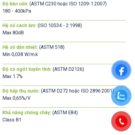
Độ bền uốn:
(ASTM C230 hoặc ISO 1209-1:2007)
180 - 400kPa
Hệ số cách âm:
(ISO 10534 - 2:1998)
Max 80dB
Hệ số dẫn nhiệt:
(ASTM 518)
Min 0,038 W/m.k
Độ co ngót tuyến tính:
(ASTM D2126)
Max 1.7%
Độ hấp thụ nước:
(ASTM D272 hoặc ISO 2896:2001)
Max 0,65%/V
Khả năng chống cháy:
(ASTM E84)
Class B1