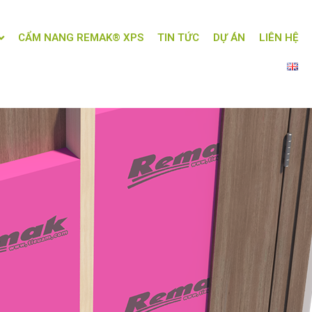
CẨM NANG REMAK® XPS
TIN TỨC
DỰ ÁN
LIÊN HỆ