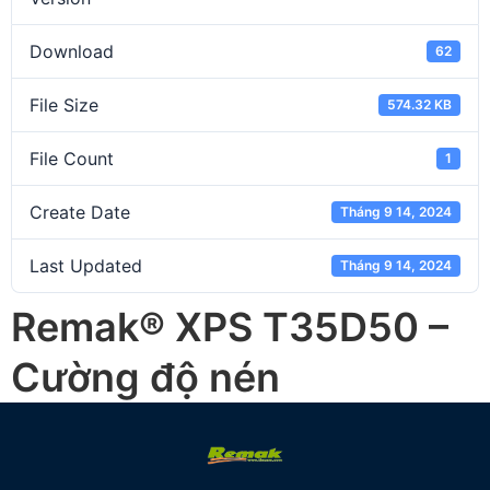
Download
62
File Size
574.32 KB
File Count
1
Create Date
Tháng 9 14, 2024
Last Updated
Tháng 9 14, 2024
Remak® XPS T35D50 –
Cường độ nén