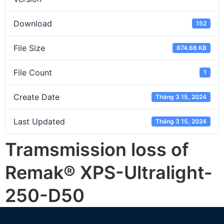
Download
152
File Size
874.66 KB
File Count
1
Create Date
Tháng 3 15, 2024
Last Updated
Tháng 3 15, 2024
Tramsmission loss of
Remak® XPS-Ultralight-
250-D50